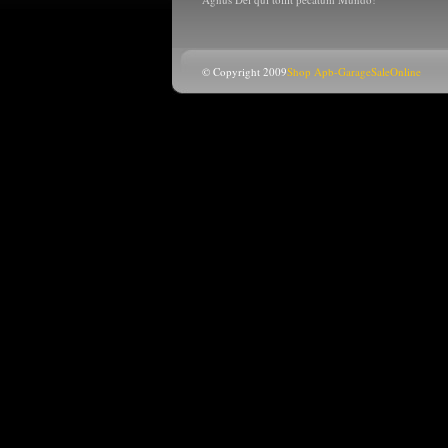
© Copyright 2009
Shop Apb-GarageSaleOnline