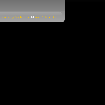
urn to Garage Sale Directory
OR
Shop APB Directory