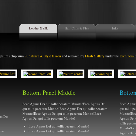
Leather&Silk
Hair Clips & Pins
Inks
lipsum schiptsum
Substance & Style lesson
and released by
Flash Gallery
under the
Each item l
Bottom Panel Middle
Bottom
Ecce Agnus Dei qui tollit pecatum Mundo!Ecce Agnus Dei
Ecce Agnus
qui tollit pecatum Mundo!Ecce Agnus Dei qui tollit pecatum
qui tollit 
Mundo!Ecce Agnus Dei qui tollit pecatum Mundo!Ecce
Mundo!Ecce
us Dei
Agnus Dei qui tollit pecatum Mundo!
Agnus Dei 
tollit peca
Ecce Agnus Dei qui tollit pecatum Mundo!
Mundo!Ecce
cce
Ecce Agnus Dei qui tollit pecatum Mundo!.
Agnus Dei 