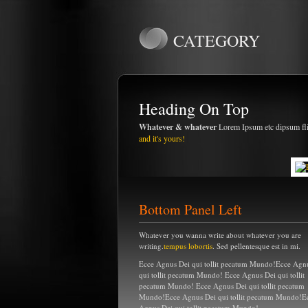
CATEGORY
Heading On Top
Whatever & whatever
Lorem Ipsum etc dipsum f
and it's yours!
Bottom Panel Left
Whatever you wanna write about whatever you are
writing.
tempus lobortis
. Sed pellentesque est in mi.
Ecce Agnus Dei qui tollit pecatum Mundo!Ecce Agn
qui tollit pecatum Mundo! Ecce Agnus Dei qui tollit
pecatum Mundo! Ecce Agnus Dei qui tollit pecatum
Mundo!Ecce Agnus Dei qui tollit pecatum Mundo!E
Agnus Dei qui tollit pecatum Mundo!