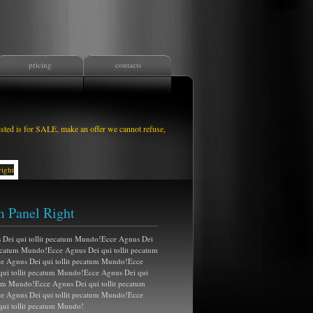
pricing
contacts
isted is for SALE, make an offer we cannot refuse,
 Panel Right
 Dei qui tollit pecatum Mundo!Ecce Agnus Dei
pecatum Mundo!Ecce Agnus Dei qui tollit pecatum
 Agnus Dei qui tollit pecatum Mundo!Ecce
qui tollit pecatum Mundo!Ecce Agnus Dei qui
tum Mundo!Ecce Agnus Dei qui tollit pecatum
 Agnus Dei qui tollit pecatum Mundo!Ecce
qui tollit pecatum Mundo!