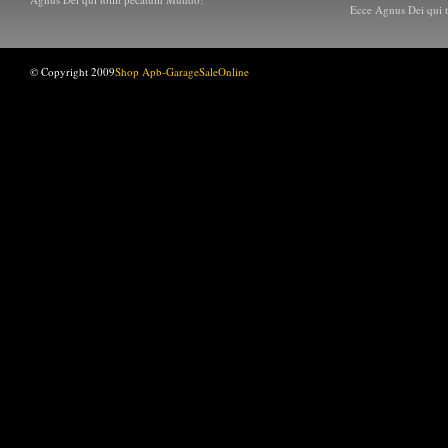
Ecce Agnus Dei qui 
© Copyright 2009
Shop Apb-GarageSaleOnline