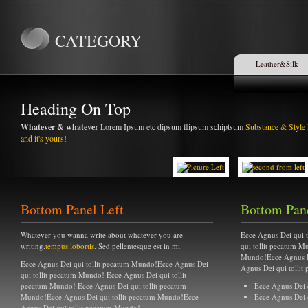
CATEGORY
Leather&Silk
Heading On Top
Whatever & whatever
Lorem Ipsum etc dipsum flipsum schiptsum
Substance & Style 
and it's yours!
Bottom Panel Left
Bottom Pan
Whatever you wanna write about whatever you are
Ecce Agnus Dei qui 
writing.
tempus lobortis
. Sed pellentesque est in mi.
qui tollit pecatum M
Mundo!Ecce Agnus D
Ecce Agnus Dei qui tollit pecatum Mundo!Ecce Agnus Dei
Agnus Dei qui tolli
qui tollit pecatum Mundo! Ecce Agnus Dei qui tollit
pecatum Mundo! Ecce Agnus Dei qui tollit pecatum
Ecce Agnus Dei 
Mundo!Ecce Agnus Dei qui tollit pecatum Mundo!Ecce
Ecce Agnus Dei 
Agnus Dei qui tollit pecatum Mundo!